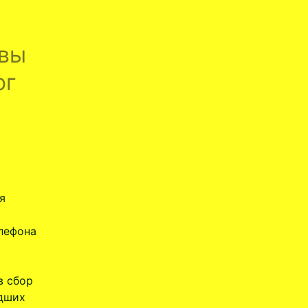
ывы
ог
я
лефона
в сбор
едших