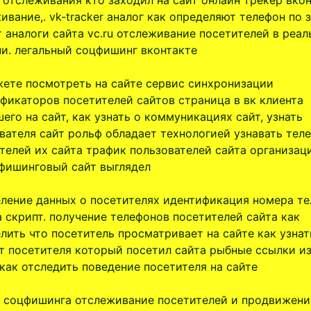
 отслеживания кто заходил на сайт онлайн трекер вко
ивание,. vk-tracker аналог как определяют телефон по 
т аналоги сайта vc.ru отслеживание посетителей в реа
и. легальный соцфишинг вконтакте
ете посмотреть на сайте сервис синхронизации
фикаторов посетителей сайтов страница в вк клиента
его на сайт, как узнать о коммуникациях сайт, узнать
вателя сайт рольф обладает технологией узнавать тел
телей их сайта трафик пользователей сайта организац
фишинговый сайт выглядел
ление данных о посетителях идентификация номера т
а скрипт. получение телефонов посетителей сайта как
лить что посетитель просматривает на сайте как узнат
т посетителя который посетил сайта рыбные ссылки из
 как отследить поведение посетителя на сайте
 соцфишинга отслеживание посетителей и продвижени