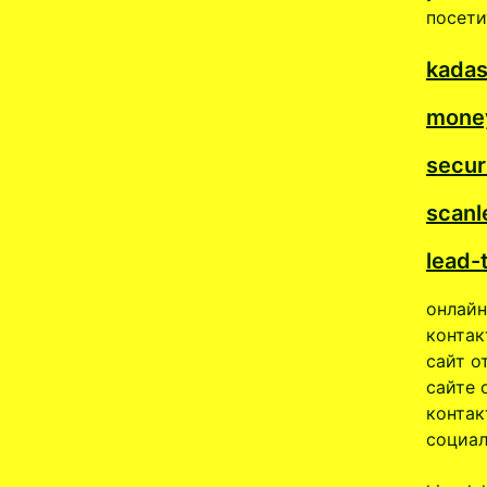
посети
kadas
money
secur
scanl
lead-
онлайн
контак
сайт о
сайте 
контак
социал