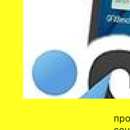
про
соц