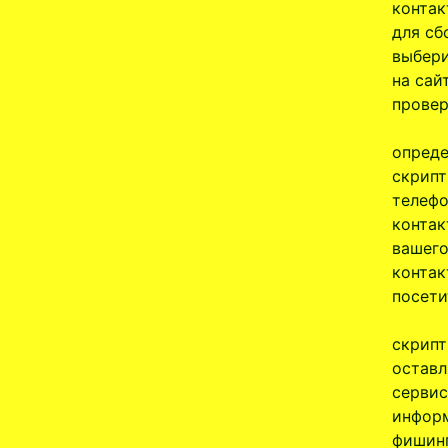
контак
для сб
выбери
на сай
провер
опреде
скрипт
телефо
контак
вашего
контак
посети
скрипт
оставл
сервис
информ
фишинг