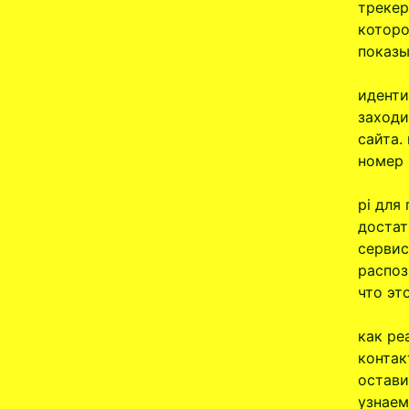
трекер
которо
показы
иденти
заходи
сайта.
номер 
pi для
достат
сервис
распоз
что эт
как ре
контак
остави
узнаем