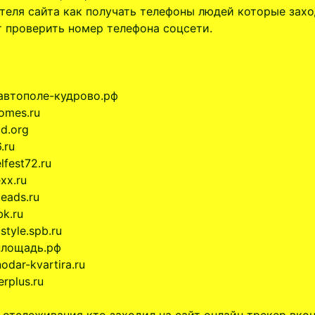
теля сайта как получать телефоны людей которые зах
т проверить номер телефона соцсети.
.автополе-кудрово.рф
omes.ru
d.org
.ru
lfest72.ru
xx.ru
eads.ru
bk.ru
style.spb.ru
лощадь.рф
odar-kvartira.ru
erplus.ru