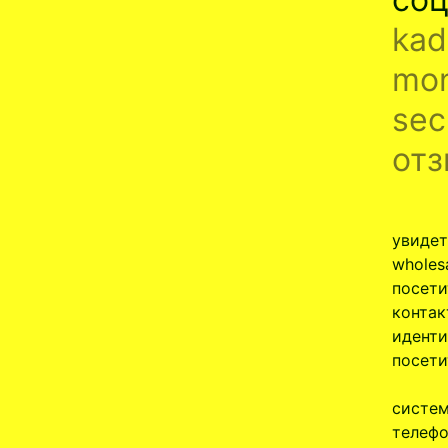
kad
mon
sec
отз
увидет
wholes
посети
контак
иденти
посети
систем
телефо