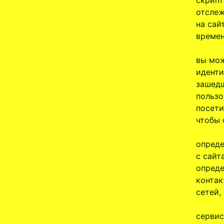
скрипт
отслеж
на сай
времен
вы мож
иденти
зашедш
пользо
посети
чтобы 
опреде
с сайт
опреде
контак
сетей,
сервис