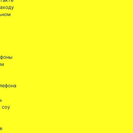
нтакте
заходу
льном
ефоны
ии
елефона
ь
 соу
е