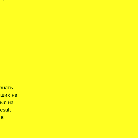
знать
дших на
был на
esult
 в