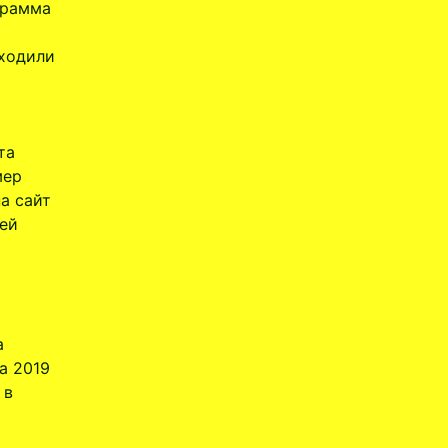
грамма
еходили
та
мер
а сайт
лей
а
а 2019
 в