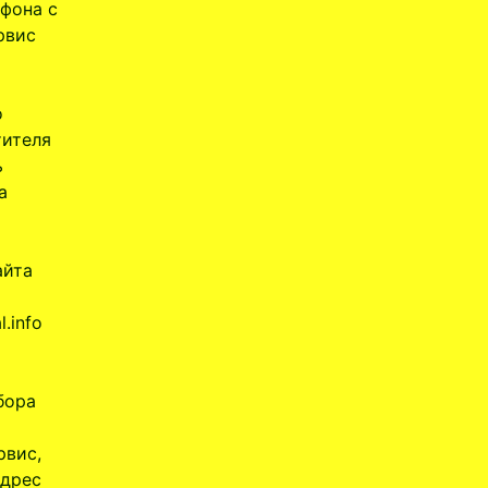
фона с
рвис
о
тителя
ь
а
айта
.info
бора
рвис,
адрес