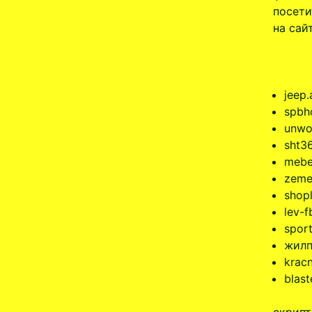
посети
на сай
jeep
spbh
unwo
sht36
mebe
zeme
shopl
lev-f
sport
жилп
kracn
blast