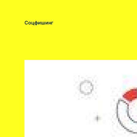
Соцфишинг