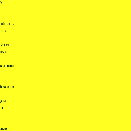
е
айта с
ые о
айты
ные
икации
ksocial
для
ru
ник