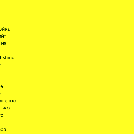
ройка
айт
 на
fishing
к
ие
е
ршенно
лько
го
ера