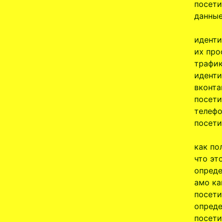
посети
данные
иденти
их про
трафик
иденти
вконта
посети
телефо
посети
как по
что эт
опреде
амо ка
посети
опреде
посети