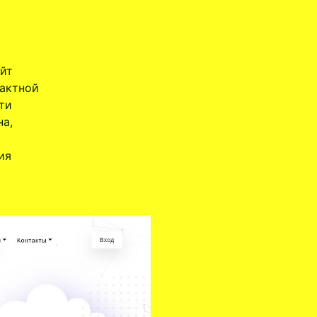
айт
тактной
ти
на,
ия