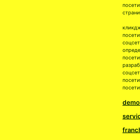
посети
страни
кликдж
посети
соцсет
опреде
посети
разраб
соцсет
посети
посети
demov
servi
franc