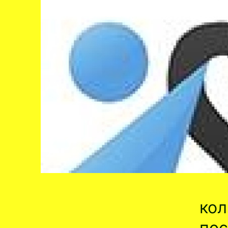
кол
пос