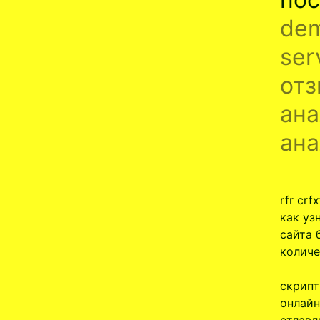
dem
ser
отз
ана
ана
rfr cr
как уз
сайта 
количе
скрипт
онлайн