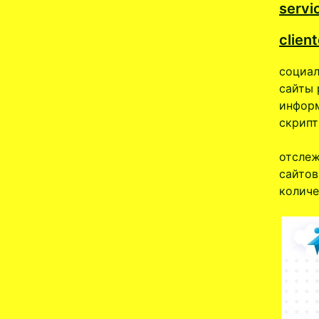
servi
clien
социал
сайты 
информ
скрипт
отслеж
сайтов
количе