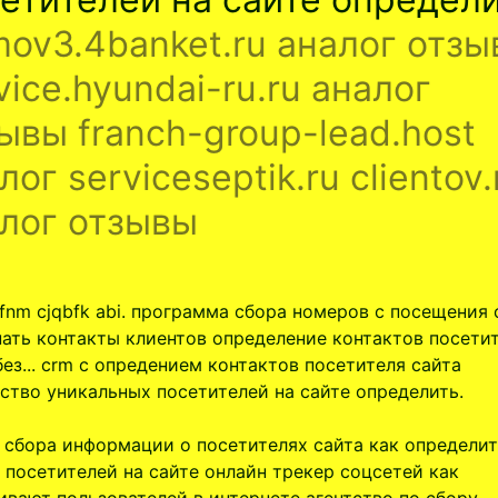
ov3.4banket.ru аналог отз
vice.hyundai-ru.ru аналог
ывы franch-group-lead.host
лог serviceseptik.ru clientov.
лог отзывы
fxfnm cjqbfk abi. программа сбора номеров с посещения 
нать контакты клиентов определение контактов посети
без... crm с опредением контактов посетителя сайта
ство уникальных посетителей на сайте определить.
 сбора информации о посетителях сайта как определи
 посетителей на сайте онлайн трекер соцсетей как