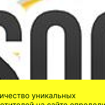
ичество уникальных
етителей на сайте определ