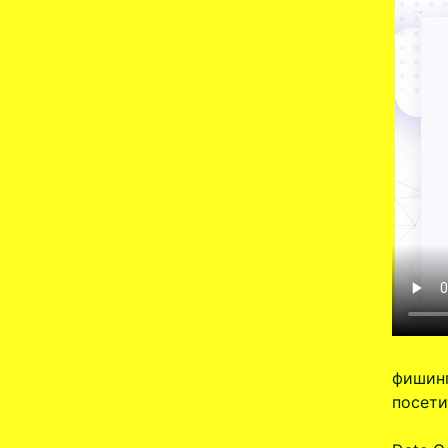
фишинг
посети