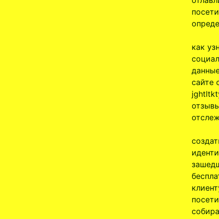
отлавл
посети
опреде
как уз
социал
данные
сайте 
jghtltk
отзывы
отслеж
создат
иденти
зашедш
беспла
клиент
посети
собира