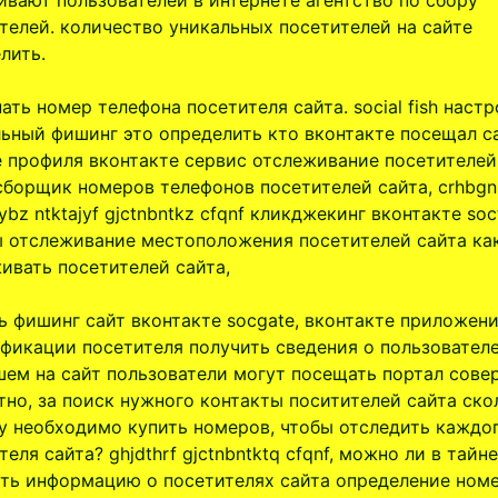
ивают пользователей в интернете агентство по сбору
телей. количество уникальных посетителей на сайте
лить.
нать номер телефона посетителя сайта. social fish наст
ьный фишинг это определить кто вконтакте посещал с
 профиля вконтакте сервис отслеживание посетителей
сборщик номеров телефонов посетителей сайта, crhbgn
tybz ntktajyf gjctnbntkz cfqnf кликджекинг вконтакте soc
 отслеживание местоположения посетителей сайта ка
ивать посетителей сайта,
ь фишинг сайт вконтакте socgate, вконтакте приложен
фикации посетителя получить сведения о пользовател
ем на сайт пользователи могут посещать портал сове
тно, за поиск нужного контакты поситителей сайта ско
у необходимо купить номеров, чтобы отследить каждо
теля сайта? ghjdthrf gjctnbntktq cfqnf, можно ли в тайне
ть информацию о посетителях сайта определение ном