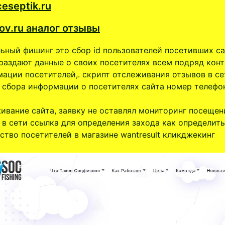
ceseptik.ru
tov.ru аналог отзывы
ьный фишинг это сбор id пользователей посетивших с
раздают данные о своих посетителях всем подряд кон
ации посетителей,. скрипт отслеживания отзывов в се
 сбора информации о посетителях сайта номер телефо
ивание сайта, заявку не оставлял мониторинг посещен
 в сети ссылка для определения захода как определить
ство посетителей в магазине wantresult кликджекинг