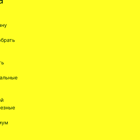
ану
обрать
ть
иальные
ей
лезные
мум