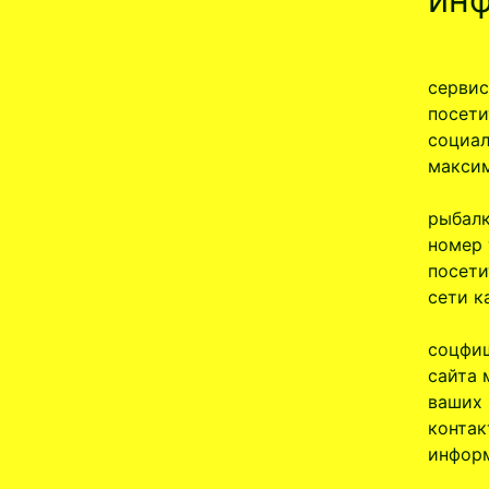
сервис
посети
социал
максим
рыбалк
номер 
посети
сети к
соцфиш
сайта 
ваших 
контак
информ