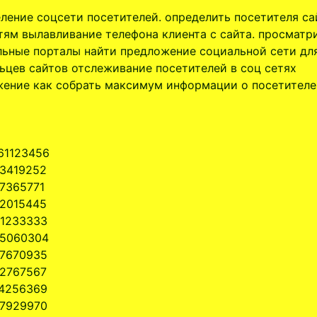
ление соцсети посетителей. определить посетителя са
тям вылавливание телефона клиента с сайта. просматр
ьные порталы найти предложение социальной сети дл
ьцев сайтов отслеживание посетителей в соц сетях
ение как собрать максимум информации о посетителе 
61123456
3419252
7365771
2015445
1233333
5060304
7670935
2767567
4256369
7929970