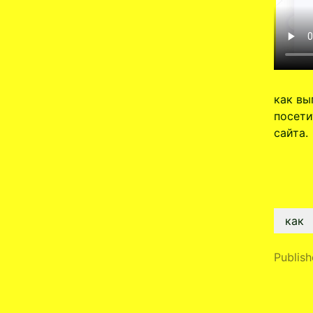
как вы
посети
сайта.
как
Publis