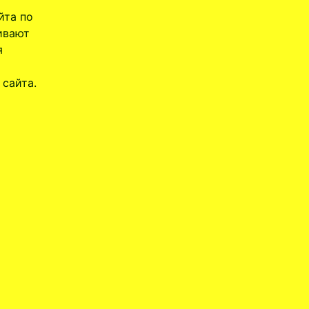
йта по
ивают
я
сайта.