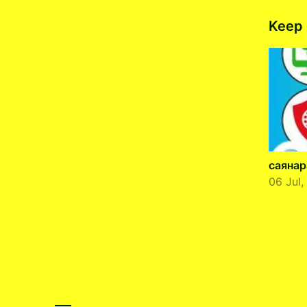
Keep 
саянар
06 Jul,