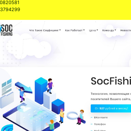
0820581
3794299