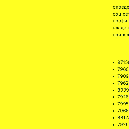
опреде
соц се
профил
владел
прилож
9715
7960
7909
7962
8999
7928
7995
7966
8812
7926