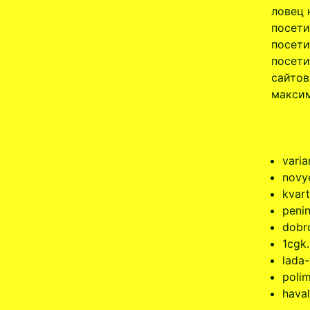
ловец 
посети
посети
посети
сайтов
максим
varia
novye
kvart
penin
dobr
1cgk.
lada-
poli
haval