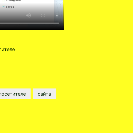
тителе
посетителе
сайта