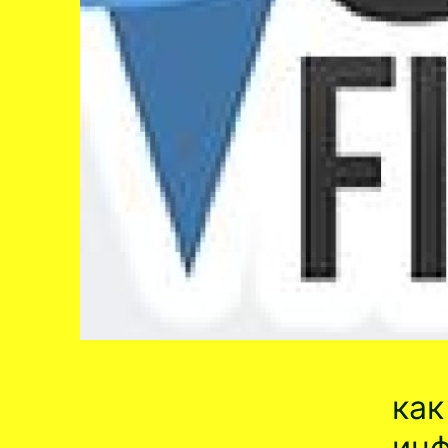
как
инф