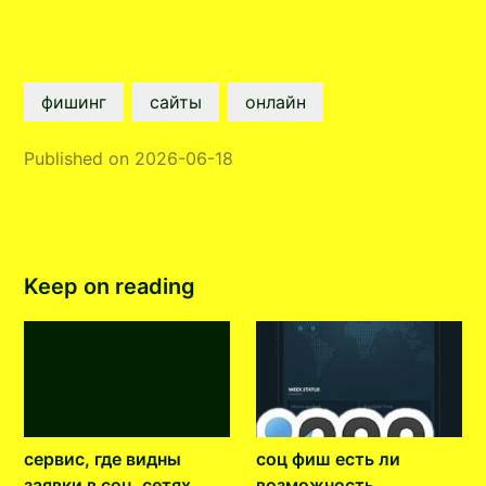
фишинг
сайты
онлайн
Published on 2026-06-18
Keep on reading
сервис, где видны
соц фиш есть ли
заявки в соц. сетях
возможность